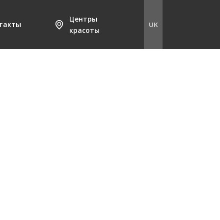
Центры
такты
UK
красоты